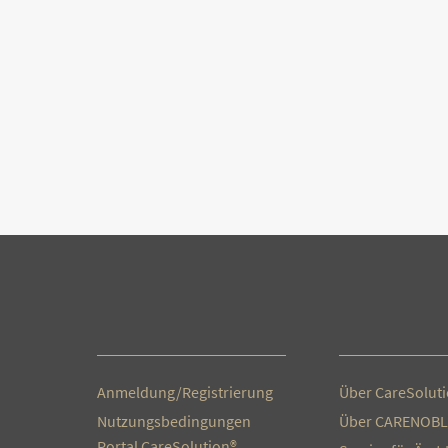
Anmeldung/Registrierung
Über CareSolut
Nutzungsbedingungen
Über CARENOBL
Portal CareSolution®