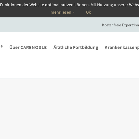
 Funktionen der Website optimal nutzen können. Mit Nutzung unserer Webs
mehr lesen »
Ok
Kostenfreie Expert:Inn
n®
Über CARENOBLE
Ärztliche Fortbildung
Krankenkassenp