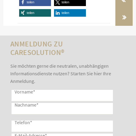
teilen
teilen
n
teilen
teilen
ANMELDUNG ZU
CARESOLUTION®
Sie möchten gerne die neutralen, unabhängigen
Informationsdienste nutzen? Starten Sie hier Ihre
Anmeldung.
Vorname
*
Nachname
*
Telefon
*
E-Mail-Adresse
*