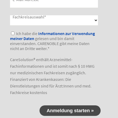
Fachkreisauswahl
*
Bitte lasse dieses Feld leer.
Ich habe die
Informationen zur Verwendung
meiner Daten
gelesen und bin damit
einverstanden. CARENOBLE gibt meine Daten
nicht an Dritte weiter.
*
CareSolution® enthält Arzneimittel-
Fachinformationen und ist somit nach § 10 HWG
nur medizinischen Fachkreisen zugänglich.
Finanziert von Krankenkassen: Die
Dienstleistungen sind für Ärzt:Innen und med.
Fachkreise kostenlos