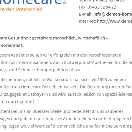
Fax: 09431 52 84 22
E-Mail:
info@klemen-home
Internet:
http://www.klem
am Gesundheit gestalten: menschlich, wirtschaftlich –
norientiert
.
esem Aspekt arbeiten wir erfolgreich mit den verschiedensten
tionspartnern zusammen. Auch Schwerpunkt-Apotheken für die B
ngs- und Schmerztherapie gehören dazu.
ternehmen, mit Sitz in Wackersdorf, hat sich seit 1998 zu einem
ifizierten Homecare Betrieb entwickelt. Die Betreuung unserer Pa
 Einzugsgebiet Ostbayern und wird ausschließlich von spezialisierte
ften durchgeführt.
 steht bei uns an oberster Stelle und bedeutet für uns sauberes,
siges und patientenorientiertes Arbeiten. Neben der bedarfsgerec
ng, legen wir viel Wert auf die menschliche und fachliche Beratung