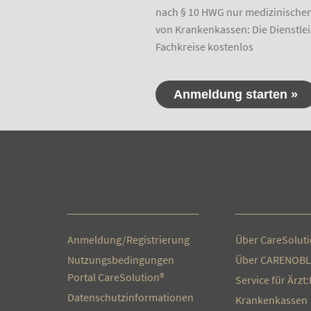
nach § 10 HWG nur medizinischen 
von Krankenkassen: Die Dienstlei
Fachkreise kostenlos
Anmeldung/Registrierung
Über CareSolut
Nutzungsbedingungen
Über CARENOBL
Portal CareSolution®
Service für Ärzt
Datenschutzinformationen
Krankenkassen