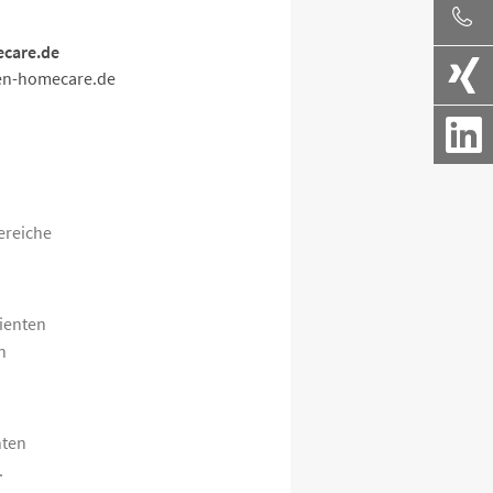
care.de
en-homecare.de
ereiche
tienten
n
hten
.