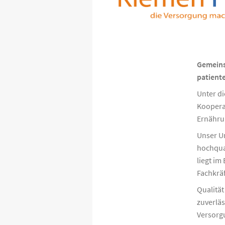
Gemeins
patiente
Unter di
Koopera
Ernähru
Unser Un
hochqual
liegt im
Fachkrä
Qualität
zuverläs
Versorgu