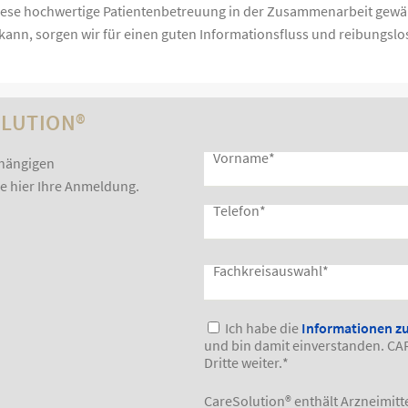
iese hochwertige Patientenbetreuung in der Zusammenarbeit gewäh
ann, sorgen wir für einen guten Informationsfluss und reibungslo
LUTION®
Vorname
*
bhängigen
ie hier Ihre Anmeldung.
Telefon
*
Fachkreisauswahl
*
Bitte lasse dieses Feld leer.
Ich habe die
Informationen z
und bin damit einverstanden. CA
Dritte weiter.
*
CareSolution® enthält Arzneimitt