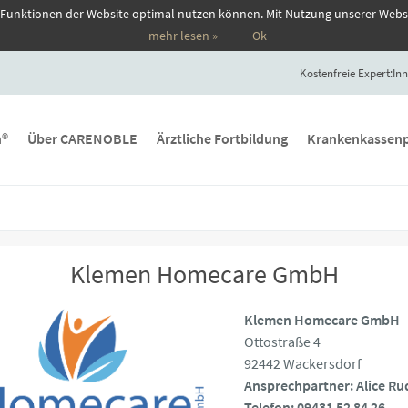
 Funktionen der Website optimal nutzen können. Mit Nutzung unserer Webs
mehr lesen »
Ok
Kostenfreie Expert:Inn
n®
Über CARENOBLE
Ärztliche Fortbildung
Krankenkassenp
Klemen Homecare GmbH
Klemen Homecare GmbH
Ottostraße 4
92442 Wackersdorf
Ansprechpartner: Alice Ru
Telefon: 09431 52 84 26