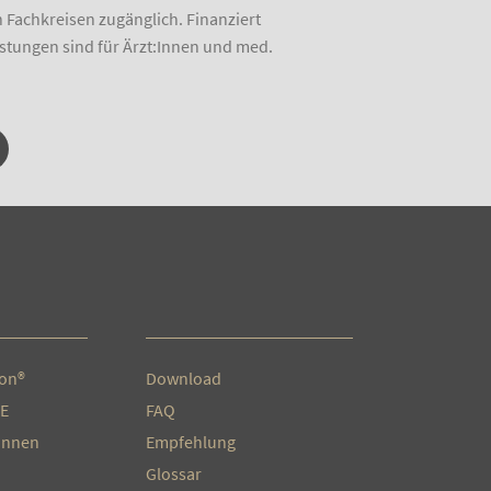
Fachkreisen zugänglich. Finanziert
stungen sind für Ärzt:Innen und med.
ion®
Download
E
FAQ
:Innen
Empfehlung
Glossar