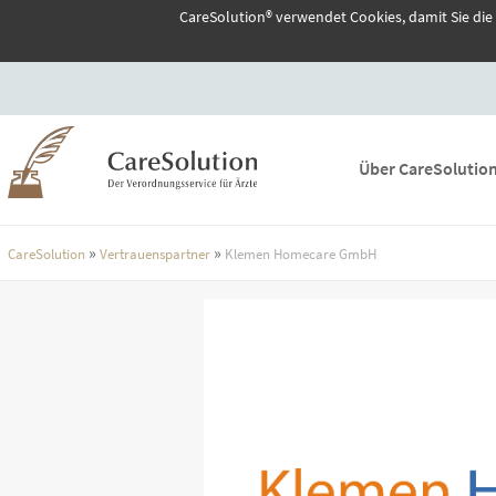
CareSolution® verwendet Cookies, damit Sie die
Über CareSolutio
»
»
CareSolution
Vertrauenspartner
Klemen Homecare GmbH