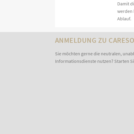
Damit d
werden k
Ablauf.
ANMELDUNG ZU CARESO
Sie möchten gerne die neutralen, una
Informationsdienste nutzen? Starten S