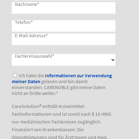
Nachname
*
Telefon
*
E-Mail-Adresse
*
Fachkreisauswahl
*
Bitte lasse dieses Feld leer.
Ich habe die
Informationen zur Verwendung
meiner Daten
gelesen und bin damit
einverstanden. CARENOBLE gibt meine Daten
nicht an Dritte weiter.
*
CareSolution® enthält Arzneimittel-
Fachinformationen und ist somit nach § 10 HWG
nur medizinischen Fachkreisen zugänglich.
Finanziert von Krankenkassen: Die
Dienstleistungen sind für Ärzt:Innen und med.