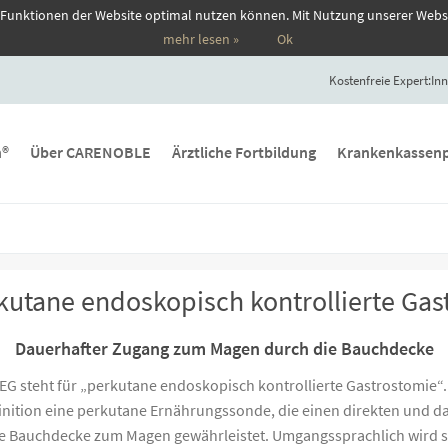
 Funktionen der Website optimal nutzen können. Mit Nutzung unserer Webs
mehr lesen »
Ok
Kostenfreie Expert:Inn
n®
Über CARENOBLE
Ärztliche Fortbildung
Krankenkassenp
kutane endoskopisch kontrollierte Gas
Dauerhafter Zugang zum Magen durch die Bauchdecke
G steht für „perkutane endoskopisch kontrollierte Gastrostomie“.
finition eine perkutane Ernährungssonde, die einen direkten und d
e Bauchdecke zum Magen gewährleistet. Umgangssprachlich wird s