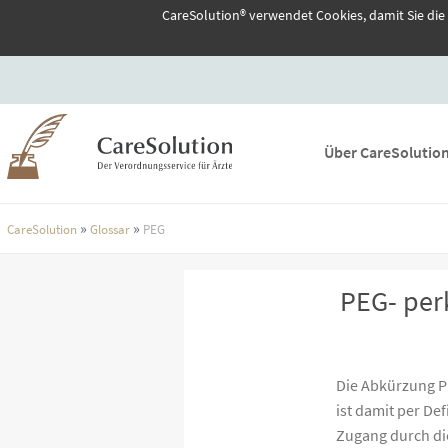
CareSolution® verwendet Cookies, damit Sie die
Über CareSolutio
»
»
CareSolution
Glossar
PEG
PEG- per
Die Abkürzung PE
ist damit per De
Zugang durch di