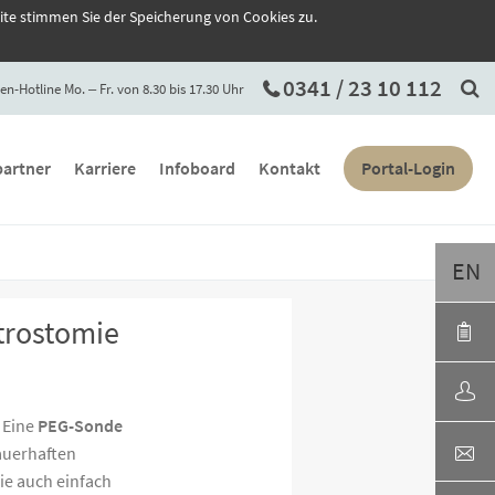
ite stimmen Sie der Speicherung von Cookies zu.
0341 / 23 10 112
en-Hotline Mo. ‒ Fr. von 8.30 bis 17.30 Uhr
artner
Karriere
Infoboard
Kontakt
Portal-Login
EN
trostomie
 Eine
PEG-Sonde
auerhaften
ie auch einfach