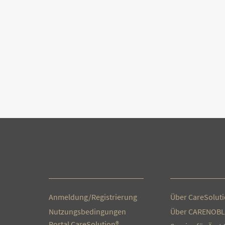
Anmeldung/Registrierung
Über CareSolut
Nutzungsbedingungen
Über CARENOBL
Portal CareSolution®