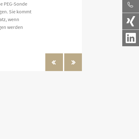
die PEG-Sonde
agen. Sie kommt
atz, wenn
ngen werden
« Totale parenterale Ernährung
PEJ »