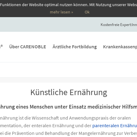
 Funktionen der Website optimal nutzen können. Mit Nutzung unserer Webs
mehr lesen »
Ok
Kostenfreie Expert:Inn
n®
Über CARENOBLE
Ärztliche Fortbildung
Krankenkassenp
Künstliche Ernährung
hrung eines Menschen unter Einsatz medizinischer Hilfsm
Ernährung ist die Wissenschaft und Anwendungspraxis der oralen
entation, der enteralen Ernährung und der
parenteralen Ernähr
abei die Prävention und Behandlung der Mangelernährung zur Verb