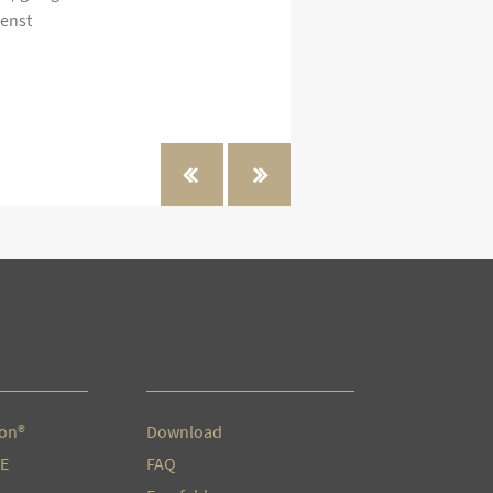
ienst
« Klinische Ernährung
Enterale Ernährung »
ion®
Download
E
FAQ