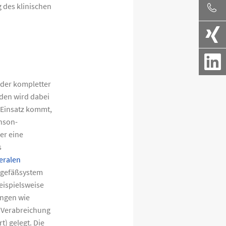
 des klinischen
oder kompletter
den wird dabei
 Einsatz kommt,
inson-
er eine
s
eralen
utgefäßsystem
eispielsweise
ungen wie
r Verabreichung
t) gelegt. Die