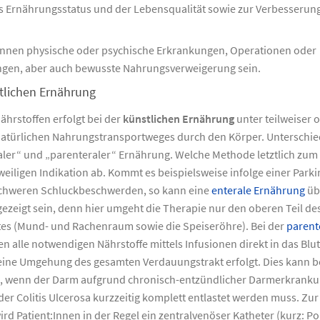
s Ernährungsstatus und der Lebensqualität sowie zur Verbesserung
nnen physische oder psychische Erkrankungen, Operationen oder
ngen, aber auch bewusste Nahrungsverweigerung sein.
tlichen Ernährung
ährstoffen erfolgt bei der
künstlichen Ernährung
unter teilweiser 
türlichen Nahrungstransportweges durch den Körper. Unterschie
aler“ und „parenteraler“ Ernährung. Welche Methode letztlich zum
weiligen Indikation ab. Kommt es beispielsweise infolge einer Park
chweren Schluckbeschwerden, so kann eine
enterale Ernährung
üb
zeigt sein, denn hier umgeht die Therapie nur den oberen Teil de
es (Mund- und Rachenraum sowie die Speiseröhre). Bei der
parent
n alle notwendigen Nährstoffe mittels Infusionen direkt in das Bl
 eine Umgehung des gesamten Verdauungstrakt erfolgt. Dies kann b
in, wenn der Darm aufgrund chronisch-entzündlicher Darmerkrank
r Colitis Ulcerosa kurzzeitig komplett entlastet werden muss. Zu
rd Patient:Innen in der Regel ein zentralvenöser Katheter (kurz: Por