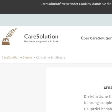
CareSolution® verwendet Cookies, damit Sie die
Über CareSolutio
»
»
CareSolution
Glossar
Künstliche Ernährung
Ernä
Die künstliche 
Nahrungssupplem
Hauptziel ist d