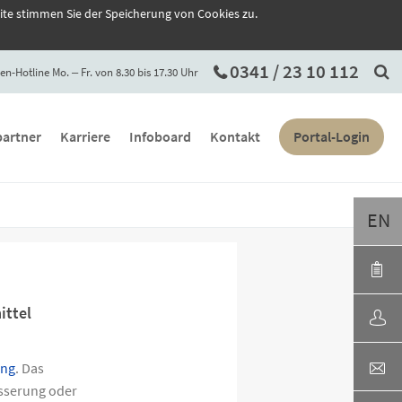
ite stimmen Sie der Speicherung von Cookies zu.
0341 / 23 10 112
en-Hotline Mo. ‒ Fr. von 8.30 bis 17.30 Uhr
artner
Karriere
Infoboard
Kontakt
Portal-Login
EN
ittel
ung
. Das
esserung oder