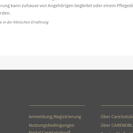
hrung kann zuhause von Angehörigen begleitet oder einem Pfleged
rden.
 in der Klinischen Ernährung
Anmeldung/Registrierung
Über CareSolut
Nutzungsbedingungen
Über CARENOBL
Portal CareSolution®