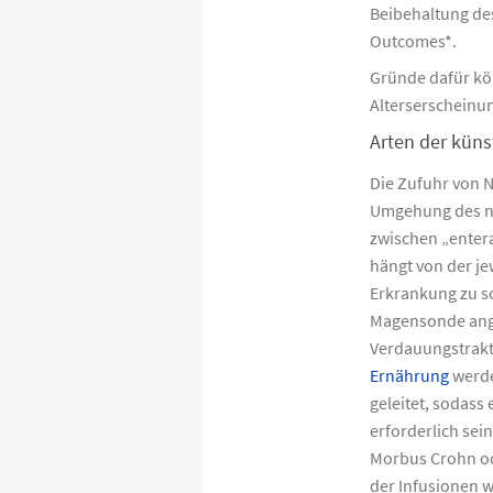
Beibehaltung de
Outcomes*.
Gründe dafür kö
Alterserscheinu
Arten der küns
Die Zufuhr von N
Umgehung des na
zwischen „enter
hängt von der je
Erkrankung zu s
Magensonde ange
Verdauungstrakt
Ernährung
werde
geleitet, sodass
erforderlich se
Morbus Crohn ode
der Infusionen wi