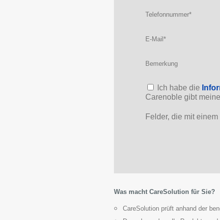
Telefonnummer
*
E-Mail
*
Bitte lasse dieses Feld lee
Bemerkung
Ich habe die
Info
Carenoble gibt meine 
Felder, die mit einem
Was macht CareSolution für Sie?
CareSolution prüft anhand der benö