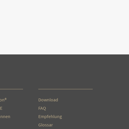
ion®
Download
E
FAQ
:Innen
Empfehlung
Glossar