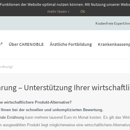
 Funktionen der Website optimal nutzen können. Mit Nutzung unserer Webs
mehr lesen »
Ok
Kostenfreie Expert:Inn
n®
Über CARENOBLE
Ärztliche Fortbildung
Krankenkassenp
ordnung!
rung – Unterstützung Ihrer wirtschaft
ne wirtschaftlichere Produkt-Alternative?
n Ihnen bei der schnellen und unkomplizierten Bewertung.
rale Ernährung
kann mehrere tausend Euro im Monat kosten. Es gilt das Wirts
 ausgewählten Produkt liegt möglicherweise eine wirtschaftlichere Alternative