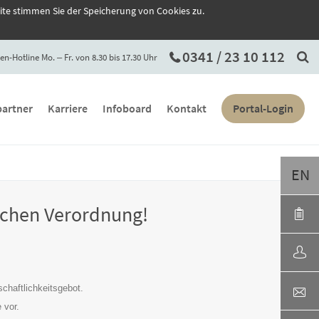
ite stimmen Sie der Speicherung von Cookies zu.
0341 / 23 10 112
en-Hotline Mo. ‒ Fr. von 8.30 bis 17.30 Uhr
artner
Karriere
Infoboard
Kontakt
Portal-Login
EN
lichen Verordnung!
chaftlichkeitsgebot.
 vor.