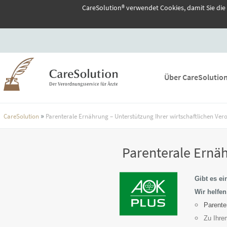
CareSolution® verwendet Cookies, damit Sie die
Über CareSolutio
»
CareSolution
Parenterale Ernährung – Unterstützung Ihrer wirtschaftlichen Ver
Parenterale Ernäh
Gibt es ei
Wir helfe
Parente
Zu Ihrem