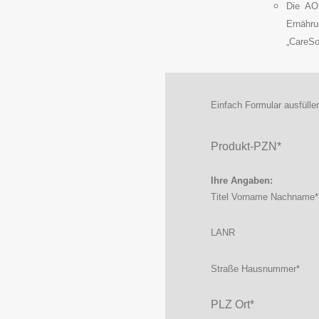
Die AOK
Ernähru
„CareSol
Einfach Formular ausfülle
Produkt-PZN
*
Ihre Angaben:
Titel Vorname Nachname
*
LANR
Straße Hausnummer
*
PLZ Ort
*