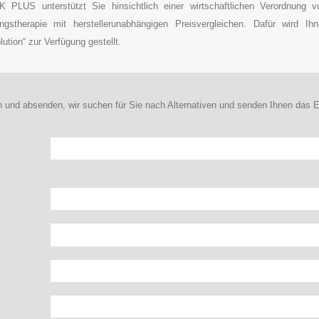
 PLUS unterstützt Sie hinsichtlich einer wirtschaftlichen Verordnung vo
ngstherapie mit herstellerunabhängigen Preisvergleichen. Dafür wird Ih
ution“ zur Verfügung gestellt.
n und absenden, wir suchen für Sie nach Alternativen und senden Ihnen das E