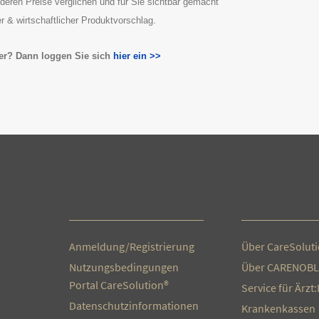
deren Preise verglichen und für Sie sichtbar gemacht
r & wirtschaftlicher Produktvorschlag.
zer? Dann loggen Sie sich
hier ein >>
Anmeldung/Registrierung
Über CareSolut
Nutzungsbedingungen
Über CARENOBL
Portal CareSolution®
Service für Ärzt
Datenschutzinformationen
Krankenkassen